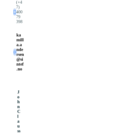
(+4
7)
400
79
398
ka
mill
a.a
nde
rsen
@si
ntef
.no
J
o
h
n
C
l
a
u
ss