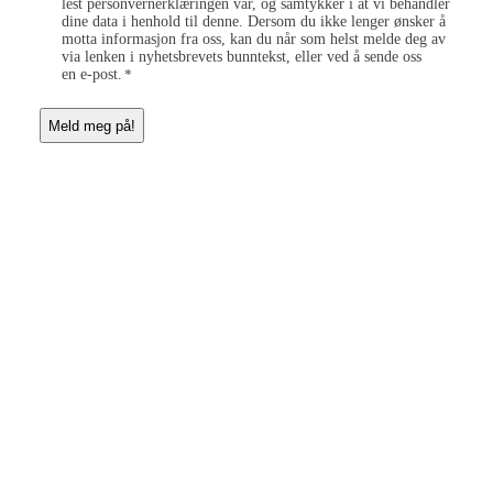
lest personvernerklæringen vår, og samtykker i at vi behandler
o
t
dine data i henhold til denne. Dersom du ikke lenger ønsker å
n
a
motta informasjon fra oss, kan du når som helst melde deg av
s
d
via lenken i nyhetsbrevets bunntekst, eller ved å sende oss
e
r
en e-post.
*
n
e
t
s
*
s
e
n
d
i
n
*