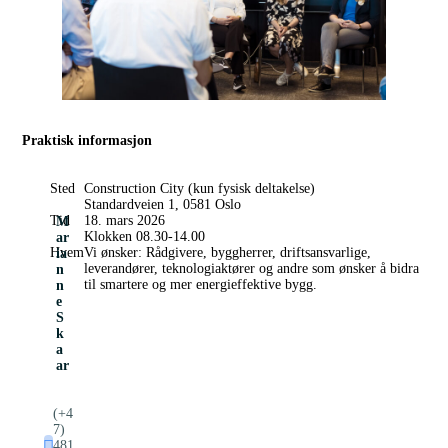
Praktisk informasjon
Sted
Construction City
(kun fysisk deltakelse)
Standardveien 1, 0581 Oslo
Tid
18. mars 2026
M
Klokken 08.30-14.00
ar
Hvem
Vi ønsker: Rådgivere, byggherrer, driftsansvarlige,
ia
leverandører, teknologiaktører og andre som ønsker å bidra
n
til smartere og mer energieffektive bygg.
n
e
S
k
a
ar
(+4
7)
481