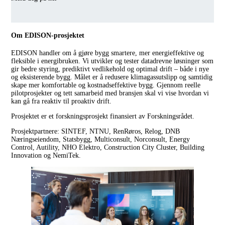
Om EDISON-prosjektet
EDISON handler om å gjøre bygg smartere, mer energieffektive og
fleksible i energibruken. Vi utvikler og tester datadrevne løsninger som
gir bedre styring, prediktivt vedlikehold og optimal drift – både i nye
og eksisterende bygg. Målet er å redusere klimagassutslipp og samtidig
skape mer komfortable og kostnadseffektive bygg. Gjennom reelle
pilotprosjekter og tett samarbeid med bransjen skal vi vise hvordan vi
kan gå fra reaktiv til proaktiv drift.
Prosjektet er et forskningsprosjekt finansiert av Forskningsrådet.
Prosjektpartnere: SINTEF, NTNU, RenRøros, Relog, DNB
Næringseiendom, Statsbygg, Multiconsult, Norconsult, Energy
Control, Autility, NHO Elektro, Construction City Cluster, Building
Innovation og NemiTek.