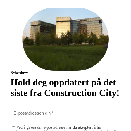
Nyhetsbrev
Hold deg oppdatert på det
siste fra Construction City!
E
-
p
o
C
Ved å gi oss din e-postadresse har du akseptert å ha
s