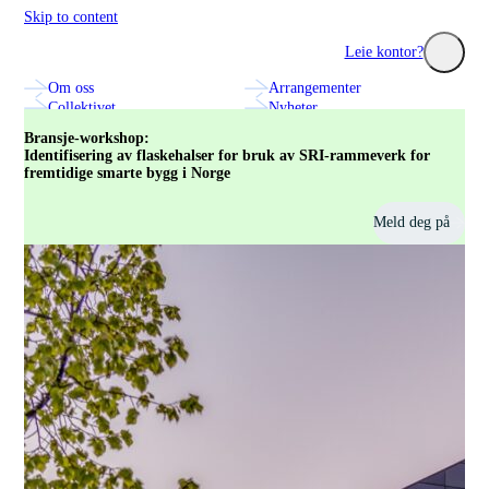
Skip to content
Construction City Cluster
Leie kontor?
Om oss
Arrangementer
Utforsk seminarer, nettverk og innovasjonsprosjekter med
Se hvilke fa
Collektivet
Nyheter
bransjens fremste aktører.
treningssenter
Annonsering og markedsplass
Kontakt oss
Bransje-workshop:
Identifisering av flaskehalser for bruk av SRI-rammeverk for
fremtidige smarte bygg i Norge
Meld deg på