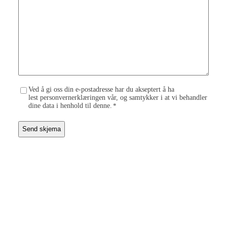
l
n
d
n
i
u
n
m
g
m
*
e
r
C
Ved å gi oss din e-postadresse har du akseptert å ha
lest personvernerklæringen vår, og samtykker i at vi behandler
o
dine data i henhold til denne.
*
n
s
e
n
t
t
o
P
r
i
v
a
c
y