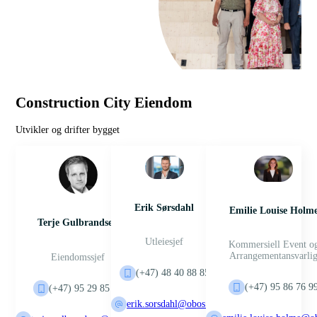
Construction City Eiendom
Utvikler og drifter bygget
Erik Sørsdahl
Emilie Louise Holm
Terje Gulbrandsen
Utleiesjef
Kommersiell Event o
Arrangementansvarli
Eiendomssjef
(+47) 48 40 88 85
(+47) 95 86 76 9
(+47) 95 29 85 06
erik.sorsdahl@obos.no