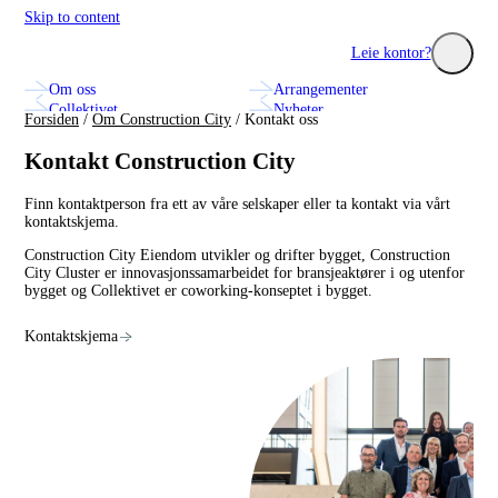
Skip to content
Construction City Cluster
Leie kontor?
Om oss
Arrangementer
Utforsk seminarer, nettverk og innovasjonsprosjekter med
Se hvilke fa
Collektivet
Nyheter
bransjens fremste aktører.
treningssenter
Forsiden
/
Om Construction City
/
Kontakt oss
Annonsering og markedsplass
Kontakt oss
Kontakt Construction City
Finn kontaktperson fra ett av våre selskaper eller ta kontakt via vårt
kontaktskjema.
Construction City Eiendom utvikler og drifter bygget, Construction
City Cluster er innovasjonssamarbeidet for bransjeaktører i og utenfor
bygget og Collektivet er coworking-konseptet i bygget.
Kontaktskjema