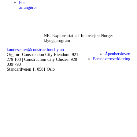
For
arrangører
NIC Explore-status i Innovasjon Norges
klyngeprogram
kundesenter@constructioncity.no
Åpenhetsloven
Org. nr: Construction City Eiendom: 921
Personvernserklæring
279 108 | Construction City Cluster: 920
039 790
Standardveien 1, 0581 Oslo