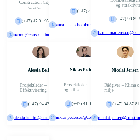
Kompetanseutvik
Construction City
og attraktivit
Cluster
(+47) 46 38 53 42
(+47) 99 89 
(+47) 47 01 95 60
anna.lena.schomburg@constructioncity.no
hanna.martensson@cons
naomi@constructioncity.no
Niklas Pedersen
Alessia Bellini
Nicolai Jensen
Prosjektleder – Klima
Prosjektleder –
Rådgiver – Klima o
og miljø
Effektivisering
miljø
(+47) 41 34 64 27
(+47) 94 43 04 17
(+47) 94 87 81
niklas.pedersen@constructioncity.no
alessia.bellini@constructioncity.no
nicolai.jensen@construc