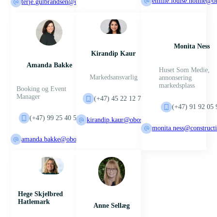
emilie.louise.holme@o
terje.gulbrandsen@obos.no
Monita Ness
Kirandip Kaur
Amanda Bakke
Huset Som Medie,
Markedsansvarlig
annonsering
markedsplass
Booking og Event
Manager
(+47) 45 22 12 73
(+47) 91 92 05 
(+47) 99 25 40 53
kirandip.kaur@obos.no
monita.ness@constructi
amanda.bakke@obos.no
Hege Skjelbred
Hatlemark
Anne Sellæg