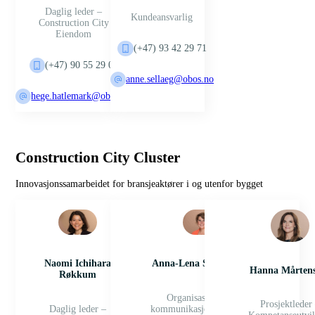
Daglig leder –
Kundeansvarlig
Construction City
Eiendom
(+47) 93 42 29 71
(+47) 90 55 29 09
anne.sellaeg@obos.no
hege.hatlemark@obos.no
Construction City Cluster
Innovasjonssamarbeidet for bransjeaktører i og utenfor bygget
Naomi Ichihara
Anna-Lena Schomburg
Hanna Mårten
Røkkum
Organisasjons- og
Prosjektleder
Daglig leder –
kommunikasjonsansvarlig