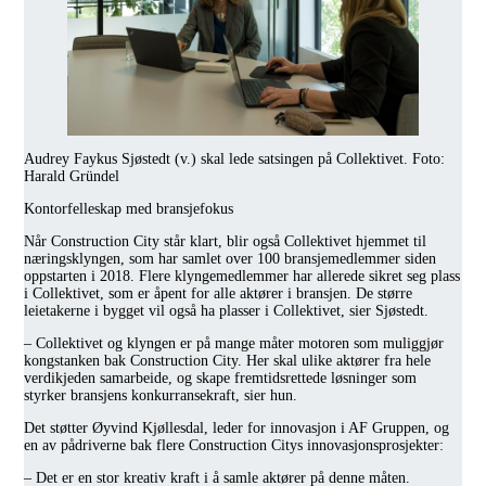
Audrey Faykus Sjøstedt (v.) skal lede satsingen på Collektivet. Foto:
Harald Gründel
Kontorfelleskap med bransjefokus
Når Construction City står klart, blir også Collektivet hjemmet til
næringsklyngen, som har samlet over 100 bransjemedlemmer siden
oppstarten i 2018. Flere klyngemedlemmer har allerede sikret seg plass
i Collektivet, som er åpent for alle aktører i bransjen. De større
leietakerne i bygget vil også ha plasser i Collektivet, sier Sjøstedt.
– Collektivet og klyngen er på mange måter motoren som muliggjør
kongstanken bak Construction City. Her skal ulike aktører fra hele
verdikjeden samarbeide, og skape fremtidsrettede løsninger som
styrker bransjens konkurransekraft, sier hun.
Det støtter Øyvind Kjøllesdal, leder for innovasjon i AF Gruppen, og
en av pådriverne bak flere Construction Citys innovasjonsprosjekter:
– Det er en stor kreativ kraft i å samle aktører på denne måten.