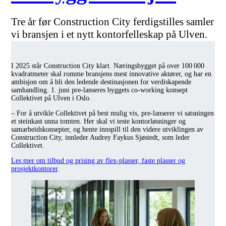
Tre år før Construction City ferdigstilles samler
vi bransjen i et nytt kontorfelleskap på Ulven.
I 2025 står Construction City klart. Næringsbygget på over 100 000
kvadratmeter skal romme bransjens mest innovative aktører, og har en
ambisjon om å bli den ledende destinasjonen for verdiskapende
samhandling. 1. juni pre-lanseres byggets co-working konsept
Collektivet på Ulven i Oslo.
– For å utvikle Collektivet på best mulig vis, pre-lanserer vi satsningen
et steinkast unna tomten. Her skal vi teste kontorløsninger og
samarbeidskonsepter, og hente innspill til den videre utviklingen av
Construction City, innleder Audrey Faykus Sjøstedt, som leder
Collektivet.
Les mer om tilbud og prising av flex-plasser, faste plasser og
prosjektkontorer
.