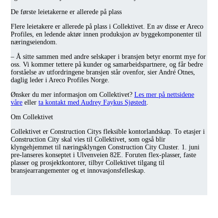
De første leietakerne er allerede på plass
Flere leietakere er allerede på plass i Collektivet. En av disse er Areco
Profiles, en ledende aktør innen produksjon av byggekomponenter til
næringseiendom.
– Å sitte sammen med andre selskaper i bransjen betyr enormt mye for
oss. Vi kommer tettere på kunder og samarbeidspartnere, og får bedre
forståelse av utfordringene bransjen står ovenfor, sier André Otnes,
daglig leder i Areco Profiles Norge.
Ønsker du mer informasjon om Collektivet?
Les mer på nettsidene
våre
eller
ta kontakt med Audrey Faykus Sjøstedt
.
Om Collektivet
Collektivet er Construction Citys fleksible kontorlandskap. To etasjer i
Construction City skal vies til Collektivet, som også blir
klyngehjemmet til næringsklyngen Construction City Cluster. 1. juni
pre-lanseres konseptet i Ulvenveien 82E. Foruten flex-plasser, faste
plasser og prosjektkontorer, tilbyr Collektivet tilgang til
bransjearrangementer og et innovasjonsfelleskap.