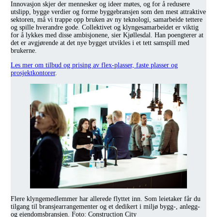
Innovasjon skjer der mennesker og ideer møtes, og for å redusere
utslipp, bygge verdier og forme byggebransjen som den mest attraktive
sektoren, må vi trappe opp bruken av ny teknologi, samarbeide tettere
og spille hverandre gode. Collektivet og klyngesamarbeidet er viktig
for å lykkes med disse ambisjonene, sier Kjøllesdal. Han poengterer at
det er avgjørende at det nye bygget utvikles i et tett samspill med
brukerne.
Les mer om tilbud og prising av flex-plasser, faste plasser og
prosjektkontorer
.
Flere klyngemedlemmer har allerede flyttet inn. Som leietaker får du
tilgang til bransjearrangementer og et dedikert i miljø bygg-, anlegg-
og eiendomsbransjen. Foto: Construction City