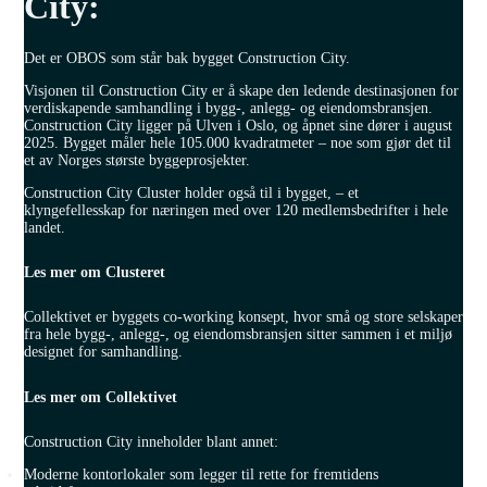
City:
Det er OBOS som står bak bygget Construction City.
Visjonen til Construction City er å skape den ledende destinasjonen for
verdiskapende samhandling i bygg-, anlegg- og eiendomsbransjen.
Construction City ligger på Ulven i Oslo, og åpnet sine dører i august
2025. Bygget måler hele 105.000 kvadratmeter – noe som gjør det til
et av Norges største byggeprosjekter.
Construction City Cluster holder også til i bygget, – et
klyngefellesskap for næringen med over 120 medlemsbedrifter i hele
landet.
Les mer om Clusteret
Collektivet er byggets co-working konsept, hvor små og store selskaper
fra hele bygg-, anlegg-, og eiendomsbransjen sitter sammen i et miljø
designet for samhandling.
Les mer om Collektivet
Construction City inneholder blant annet:
Moderne kontorlokaler som legger til rette for fremtidens