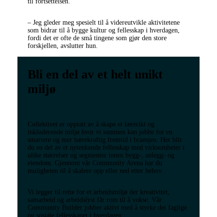
til fortsettelsen.
– Jeg gleder meg spesielt til å videreutvikle aktivitetene
som bidrar til å bygge kultur og fellesskap i hverdagen,
fordi det er ofte de små tingene som gjør den store
forskjellen, avslutter hun.
Bli en del av et helt unikt
miljø
Collektivet er opptatt av å skape et lærerikt og
inkluderende miljø hvor vi sammen kan jobbe for en
smartere og mer bærekraftig fremtid i bransjen. Her blir
du en del av et nytenkende fellesskap med virksomheter i
ulike størrelser og segmenter innen bygg-, anlegg- og
eiendom. Gjennom vår Community Arena har du
muligheten til å skalere opp eller ned etter behov.
Vi legger til rette for et arbeidsmiljø der kreativitet,
samarbeid og arbeidslyst får rom til å vokse. Vår
Community Builder jobber aktivt med å styrke det faglige
og sosiale fellesskapet i hverdagen.