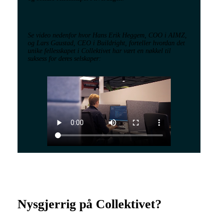
Se video nedenfor hvor Hans Erik Heggem, COO i AIMZ,
og Lars Gaustad, CEO i Buildright, forteller hvordan det
unike fellesskapet i Collektivet har vært en nøkkel til
suksess for deres selskaper:
Nysgjerrig på Collektivet?