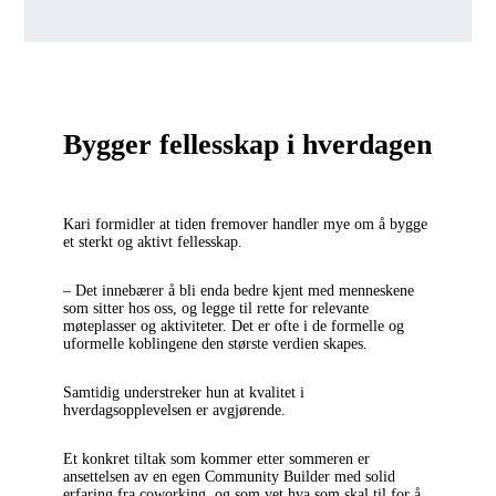
Bygger fellesskap i hverdagen
Kari formidler at tiden fremover handler mye om å bygge
et sterkt og aktivt fellesskap.
– Det innebærer å bli enda bedre kjent med menneskene
som sitter hos oss, og legge til rette for relevante
møteplasser og aktiviteter. Det er ofte i de formelle og
uformelle koblingene den største verdien skapes.
Samtidig understreker hun at kvalitet i
hverdagsopplevelsen er avgjørende.
Et konkret tiltak som kommer etter sommeren er
ansettelsen av en egen Community Builder med solid
erfaring fra coworking, og som vet hva som skal til for å