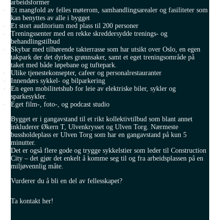
arbeidsformer
Et mangfold av felles møterom, samhandlingsarealer og fasiliteter som
kan benyttes av alle i bygget
Et stort auditorium med plass til 200 personer
Treningssenter med en rekke skreddersydde trenings- og
behandlingstilbud
Skybar med tilhørende takterrasse som har utsikt over Oslo, en egen
takpark der det dyrkes grønnsaker, samt et eget treningsområde på
taket med både løpebane og tuftepark.
Ulike tjenestekonsepter, cafeer og personalrestauranter
Innendørs sykkel- og bilparkering
En egen mobilitetshub for leie av elektriske biler, sykler og
sparkesykler.
Eget film-, foto-, og podcast studio
Bygget er i gangavstand til et rikt kollektivtilbud som blant annet
inkluderer Økern T, Ulvenkrysset og Ulven Torg. Nærmeste
bussholdeplass er Ulven Torg som har en gangavstand på kun 5
minutter.
Det er også flere gode og trygge sykkelstier som leder til Construction
City – det gjør det enkelt å komme seg til og fra arbeidsplassen på en
miljøvennlig måte.
Vurderer du å bli en del av fellesskapet?
Ta kontakt her!