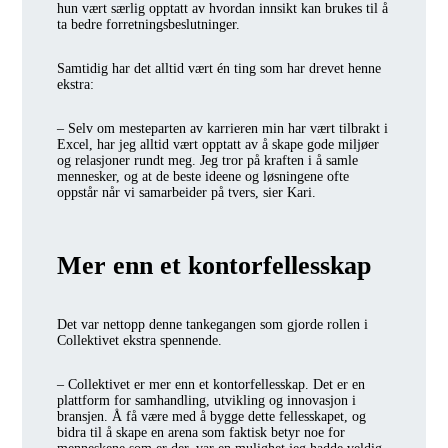
hun vært særlig opptatt av hvordan innsikt kan brukes til å
ta bedre forretningsbeslutninger.
Samtidig har det alltid vært én ting som har drevet henne
ekstra:
– Selv om mesteparten av karrieren min har vært tilbrakt i
Excel, har jeg alltid vært opptatt av å skape gode miljøer
og relasjoner rundt meg. Jeg tror på kraften i å samle
mennesker, og at de beste ideene og løsningene ofte
oppstår når vi samarbeider på tvers, sier Kari.
Mer enn et kontorfellesskap
Det var nettopp denne tankegangen som gjorde rollen i
Collektivet ekstra spennende.
– Collektivet er mer enn et kontorfellesskap. Det er en
plattform for samhandling, utvikling og innovasjon i
bransjen. Å få være med å bygge dette fellesskapet, og
bidra til å skape en arena som faktisk betyr noe for