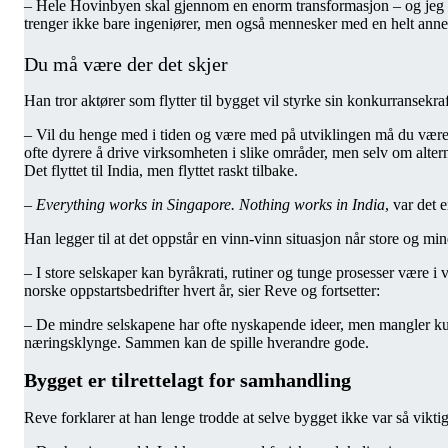
– Hele Hovinbyen skal gjennom en enorm transformasjon – og jeg er 
trenger ikke bare ingeniører, men også mennesker med en helt anne
Du må være der det skjer
Han tror aktører som flytter til bygget vil styrke sin konkurransekraf
– Vil du henge med i tiden og være med på utviklingen må du være der
ofte dyrere å drive virksomheten i slike områder, men selv om altern
Det flyttet til India, men flyttet raskt tilbake.
–
Everything works in Singapore. Nothing works in India
, var det 
Han legger til at det oppstår en vinn-vinn situasjon når store og mi
– I store selskaper kan byråkrati, rutiner og tunge prosesser være 
norske oppstartsbedrifter hvert år, sier Reve og fortsetter:
– De mindre selskapene har ofte nyskapende ideer, men mangler kund
næringsklynge. Sammen kan de spille hverandre gode.
Bygget er tilrettelagt for samhandling
Reve forklarer at han lenge trodde at selve bygget ikke var så vikt