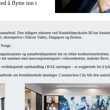
d å flytte inn i
amarbeid. Den tidligere rektoren ved Handelshøyskolen BI har forsket 
rt, eksempelvis i Silicon Valley, Singapore og Boston.
i Norge.
anisasjoner og samarbeidspartnere har en rekke konkurransefortrinn. Fo
te tett sammen med innovasjonstempoet i virksomhetene, innleder Reve
e verdiskapende samhandling i BAE-næringen – er avgjørende for å lykk
marbeide om fremtidsrettede løsninger. Construction City blir den natu