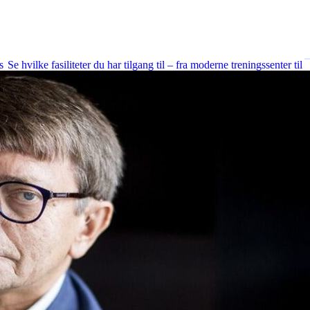
Fasiliteter
s
Se hvilke fasiliteter du har tilgang til – fra moderne treningssenter til
kreative studioer og fleksible møterom.