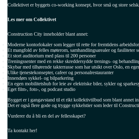
Collektivet er byggets co-working konsept, hvor små og store selsk
Les mer om Collektivet
Construction City inneholder blant annet:
Moderne kontorlokaler som legger til rette for fremtidens arbeidsfo
Et mangfold av felles møterom, samhandlingsarealer og fasiliteter s
Et stort auditorium med plass til 200 personer
Treningssenter med en rekke skreddersydde trenings- og behandlin
Skybar med tilhørende takterrasse som har utsikt over Oslo, en ege
Ulike tjenestekonsepter, cafeer og personalrestauranter
Innendørs sykkel- og bilparkering
En egen mobilitetshub for leie av elektriske biler, sykler og sparkes
Eget film-, foto-, og podcast studio
Bygget er i gangavstand til et rikt kollektivtilbud som blant ann
Det er også flere gode og trygge sykkelstier som leder til Construct
Vurderer du å bli en del av fellesskapet?
Ta kontakt her!