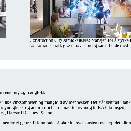
Construction City samlokaliseres bransjen for å styrke f
konkurransekraft, øke innovasjon og samarbeide med 
samhandling og mangfold.
like virksomheter, og mangfold av mennesker. Det står sentralt i tanke
mia, myndigheter og andre som har en nær tilknytning til BAE-bransjen, s
ty og Harvard Business School.
innenfor et geografisk område så øker innovasjonstempoet, og det blir of