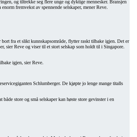
ringen, og tiltrekke seg flere unge og dyktige mennesker. Bransjen
 en enorm fremvekst av spennende selskaper, mener Reve.
ort fra et slikt kunnskapsområde, flytter raskt tilbake igjen. Det er
sier Reve og viser til et stort selskap som holdt til i Singapore.
tilbake igjen, sier Reve.
ljeservicegiganten Schlumberger. De kjøpte jo lenge mange titalls
 både store og små selskaper kan høste store gevinster i en