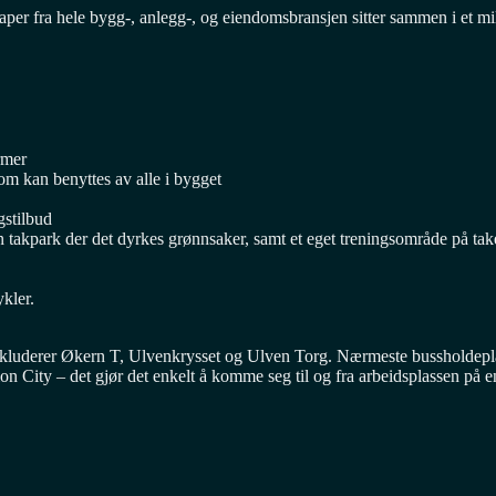
aper fra hele bygg-, anlegg-, og eiendomsbransjen sitter sammen i et mi
rmer
om kan benyttes av alle i bygget
gstilbud
n takpark der det dyrkes grønnsaker, samt et eget treningsområde på ta
ykler.
et inkluderer Økern T, Ulvenkrysset og Ulven Torg. Nærmeste bussholde
ion City – det gjør det enkelt å komme seg til og fra arbeidsplassen på 