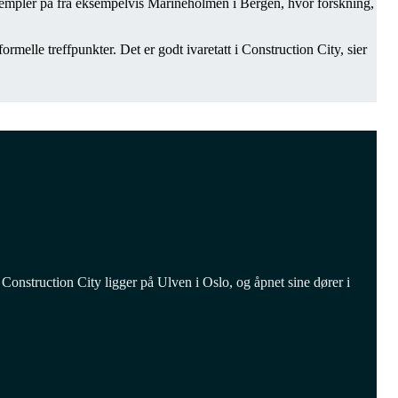
ksempler på fra eksempelvis Marineholmen i Bergen, hvor forskning,
melle treffpunkter. Det er godt ivaretatt i Construction City, sier
onstruction City ligger på Ulven i Oslo, og åpnet sine dører i