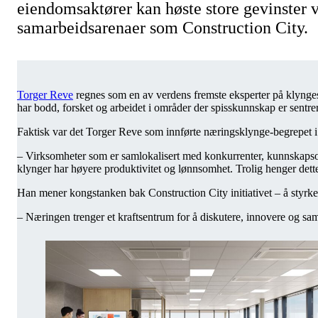
eiendomsaktører kan høste store gevinster ve
samarbeidsarenaer som Construction City.
Torger Reve
regnes som en av verdens fremste eksperter på klynges
har bodd, forsket og arbeidet i områder der spisskunnskap er sentre
Faktisk var det Torger Reve som innførte næringsklynge-begrepet 
– Virksomheter som er samlokalisert med konkurrenter, kunnskapsorg
klynger har høyere produktivitet og lønnsomhet. Trolig henger det
Han mener kongstanken bak Construction City initiativet – å styrk
– Næringen trenger et kraftsentrum for å diskutere, innovere og sa