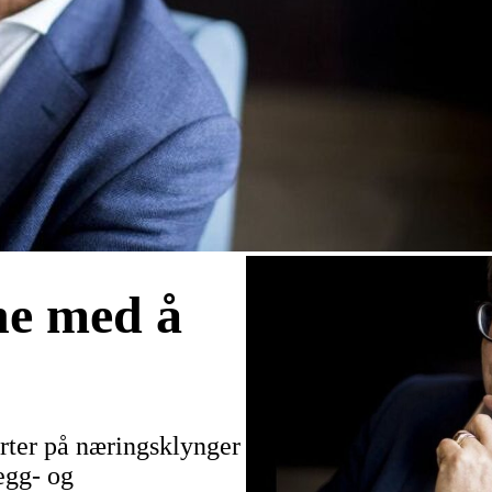
ne med å
rter på næringsklynger
egg- og