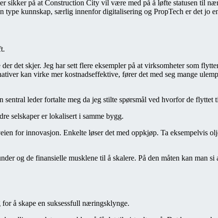
sikker på at Construction City vil være med på å løfte statusen til næ
n type kunnskap, særlig innenfor digitalisering og PropTech er det jo
t.
 det skjer. Jeg har sett flere eksempler på at virksomheter som flytter b
ativer kan virke mer kostnadseffektive, fører det med seg mange ulemper, 
en sentral leder fortalte meg da jeg stilte spørsmål ved hvorfor de flyttet 
ndre selskaper er lokalisert i samme bygg.
i veien for innovasjon. Enkelte løser det med oppkjøp. Ta eksempelvis o
er og de finansielle musklene til å skalere. På den måten kan man si at
ig for å skape en suksessfull næringsklynge.