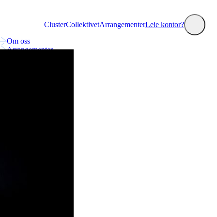
Cluster
Collektivet
Arrangementer
Leie kontor?
Om oss
Arrangementer
Collektivet
Nyheter
Annonsering og markedsplass
Kontakt oss