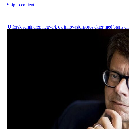
Skip to content
Construction City Cluster
Utforsk seminarer, nettverk og innovasjonsprosjekter med bransjen
fremste aktører.