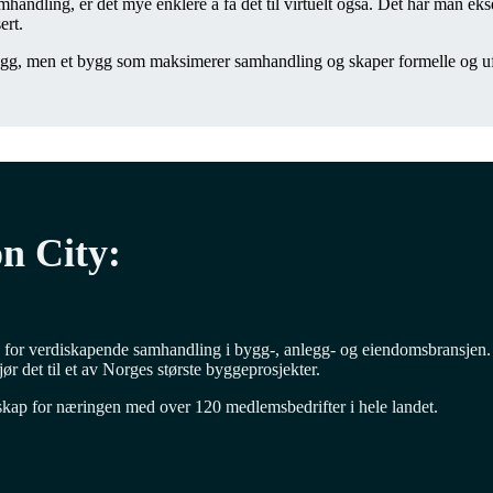
handling, er det mye enklere å få det til virtuelt også. Det har man e
ert.
rbygg, men et bygg som maksimerer samhandling og skaper formelle og ufor
on City:
n for verdiskapende samhandling i bygg-, anlegg- og eiendomsbransjen. C
 det til et av Norges største byggeprosjekter.
esskap for næringen med over 120 medlemsbedrifter i hele landet.