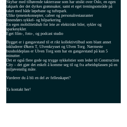
Skybar med tilhørende takterrasse som har utsikt over Oslo, en egen
takpark der det dyrkes grønnsaker, samt et eget treningsområde på
taket med både løpebane og tuftepark.
Ulike tjenestekonsepter, cafeer og personalrestauranter
Innendørs sykkel- og bilparkering
En egen mobilitetshub for leie av elektriske biler, sykler og
sparkesykler.
Eget film-, foto-, og podcast studio
Bygget er i gangavstand til et rikt kollektivtilbud som blant annet
inkluderer Økern T, Ulvenkrysset og Ulven Torg. Nærmeste
bussholdeplass er Ulven Torg som har en gangavstand på kun 5
minutter.
Det er også flere gode og trygge sykkelstier som leder til Construction
City – det gjør det enkelt å komme seg til og fra arbeidsplassen på en
miljøvennlig måte.
Vurderer du å bli en del av fellesskapet?
Ta kontakt her!