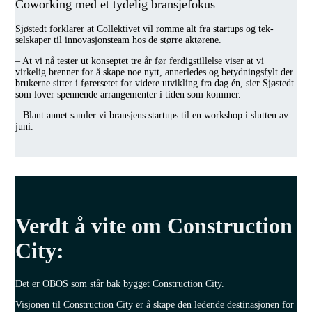
Coworking med et tydelig bransjefokus
Sjøstedt forklarer at Collektivet vil romme alt fra startups og tek-
selskaper til innovasjonsteam hos de større aktørene.
– At vi nå tester ut konseptet tre år før ferdigstillelse viser at vi
virkelig brenner for å skape noe nytt, annerledes og betydningsfylt der
brukerne sitter i førersetet for videre utvikling fra dag én, sier Sjøstedt
som lover spennende arrangementer i tiden som kommer.
– Blant annet samler vi bransjens startups til en workshop i slutten av
juni.
Verdt å vite om Construction
City:
Det er OBOS som står bak bygget Construction City.
Visjonen til Construction City er å skape den ledende destinasjonen for