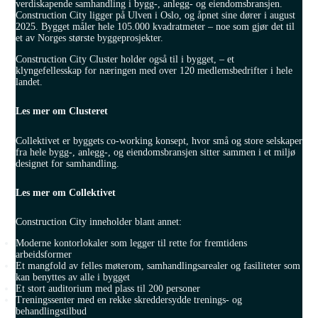
verdiskapende samhandling i bygg-, anlegg- og eiendomsbransjen.
Construction City ligger på Ulven i Oslo, og åpnet sine dører i august
2025. Bygget måler hele 105.000 kvadratmeter – noe som gjør det til
et av Norges største byggeprosjekter.
Construction City Cluster holder også til i bygget, – et
klyngefellesskap for næringen med over 120 medlemsbedrifter i hele
landet.
Les mer om Clusteret
Collektivet er byggets co-working konsept, hvor små og store selskaper
fra hele bygg-, anlegg-, og eiendomsbransjen sitter sammen i et miljø
designet for samhandling.
Les mer om Collektivet
Construction City inneholder blant annet:
Moderne kontorlokaler som legger til rette for fremtidens
arbeidsformer
Et mangfold av felles møterom, samhandlingsarealer og fasiliteter som
kan benyttes av alle i bygget
Et stort auditorium med plass til 200 personer
Treningssenter med en rekke skreddersydde trenings- og
behandlingstilbud