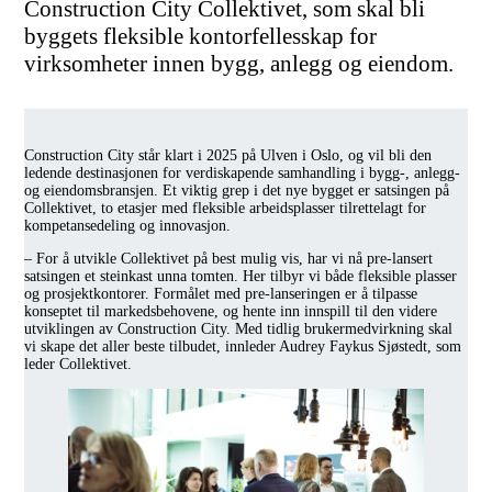
Construction City Collektivet, som skal bli
byggets fleksible kontorfellesskap for
virksomheter innen bygg, anlegg og eiendom.
Construction City står klart i 2025 på Ulven i Oslo, og vil bli den
ledende destinasjonen for verdiskapende samhandling i bygg-, anlegg-
og eiendomsbransjen. Et viktig grep i det nye bygget er satsingen på
Collektivet, to etasjer med fleksible arbeidsplasser tilrettelagt for
kompetansedeling og innovasjon.
– For å utvikle Collektivet på best mulig vis, har vi nå pre-lansert
satsingen et steinkast unna tomten. Her tilbyr vi både fleksible plasser
og prosjektkontorer. Formålet med pre-lanseringen er å tilpasse
konseptet til markedsbehovene, og hente inn innspill til den videre
utviklingen av Construction City. Med tidlig brukermedvirkning skal
vi skape det aller beste tilbudet, innleder Audrey Faykus Sjøstedt, som
leder Collektivet.