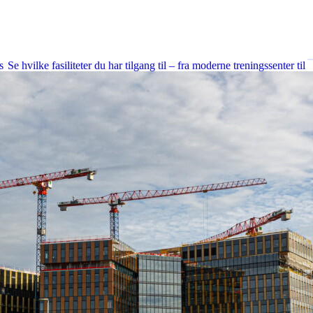
Fasiliteter
s
Se hvilke fasiliteter du har tilgang til – fra moderne treningssenter til
kreative studioer og fleksible møterom.