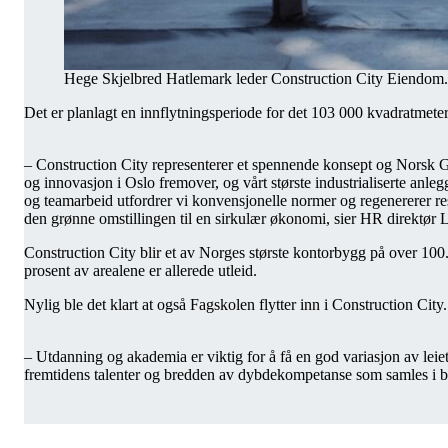
Hege Skjelbred Hatlemark leder Construction City Eiendom.
Det er planlagt en innflytningsperiode for det 103 000 kvadratmet
– Construction City representerer et spennende konsept og Norsk Gje
og innovasjon i Oslo fremover, og vårt største industrialiserte anl
og teamarbeid utfordrer vi konvensjonelle normer og regenererer ress
den grønne omstillingen til en sirkulær økonomi, sier HR direktø
Construction City blir et av Norges største kontorbygg på over 10
prosent av arealene er allerede utleid.
Nylig ble det klart at også Fagskolen flytter inn i Construction City.
– Utdanning og akademia er viktig for å få en god variasjon av leie
fremtidens talenter og bredden av dybdekompetanse som samles i byg