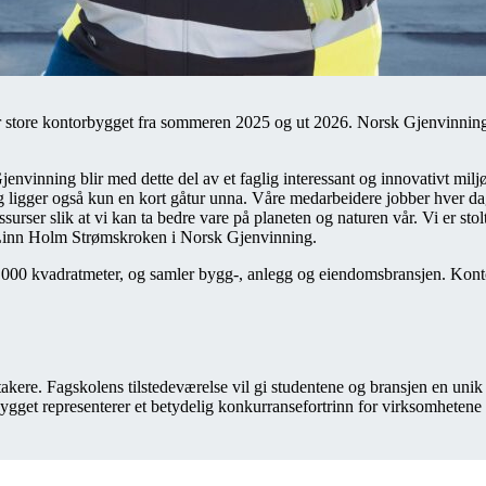
er store kontorbygget fra sommeren 2025 og ut 2026. Norsk Gjenvinning
nvinning blir med dette del av et faglig interessant og innovativt milj
egg ligger også kun en kort gåtur unna. Våre medarbeidere jobber hver da
urser slik at vi kan ta bedre vare på planeten og naturen vår. Vi er sto
r Linn Holm Strømskroken i Norsk Gjenvinning.
0.000 kvadratmeter, og samler bygg-, anlegg og eiendomsbransjen. Konto
takere. Fagskolens tilstedeværelse vil gi studentene og bransjen en uni
get representerer et betydelig konkurransefortrinn for virksomhetene so