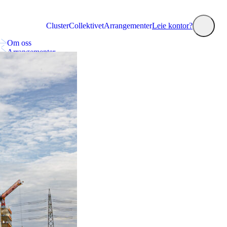
Cluster
Collektivet
Arrangementer
Leie kontor?
Om oss
Arrangementer
Collektivet
Nyheter
Annonsering og markedsplass
Kontakt oss