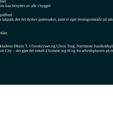
rmer
om kan benyttes av alle i bygget
gstilbud
n takpark der det dyrkes grønnsaker, samt et eget treningsområde på ta
ykler.
et inkluderer Økern T, Ulvenkrysset og Ulven Torg. Nærmeste bussholde
ion City – det gjør det enkelt å komme seg til og fra arbeidsplassen på 