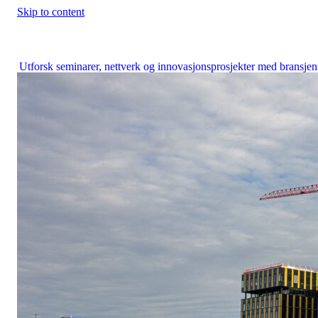
Skip to content
Construction City Cluster
Utforsk seminarer, nettverk og innovasjonsprosjekter med bransjen
fremste aktører.