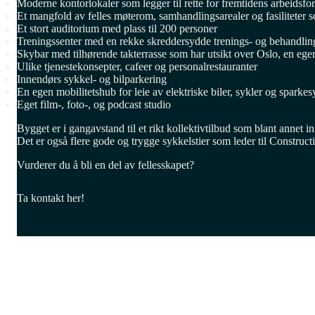
Moderne kontorlokaler som legger til rette for fremtidens arbeidsfo
Et mangfold av felles møterom, samhandlingsarealer og fasiliteter s
Et stort auditorium med plass til 200 personer
Treningssenter med en rekke skreddersydde trenings- og behandlin
Skybar med tilhørende takterrasse som har utsikt over Oslo, en ege
Ulike tjenestekonsepter, cafeer og personalrestauranter
Innendørs sykkel- og bilparkering
En egen mobilitetshub for leie av elektriske biler, sykler og sparkes
Eget film-, foto-, og podcast studio
Bygget er i gangavstand til et rikt kollektivtilbud som blant ann
Det er også flere gode og trygge sykkelstier som leder til Construct
Vurderer du å bli en del av fellesskapet?
Ta kontakt her!