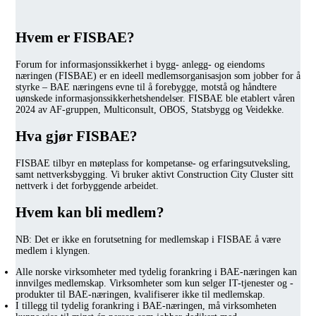
Hvem er FISBAE?
Forum for informasjonssikkerhet i bygg- anlegg- og eiendoms
næringen (FISBAE) er en ideell medlemsorganisasjon som jobber for å
styrke – BAE næringens evne til å forebygge, motstå og håndtere
uønskede informasjonssikkerhetshendelser. FISBAE ble etablert våren
2024 av AF-gruppen, Multiconsult, OBOS, Statsbygg og Veidekke.
Hva gjør FISBAE?
FISBAE tilbyr en møteplass for kompetanse- og erfaringsutveksling,
samt nettverksbygging. Vi bruker aktivt Construction City Cluster sitt
nettverk i det forbyggende arbeidet.
Hvem kan bli medlem?
NB: Det er ikke en forutsetning for medlemskap i FISBAE å være
medlem i klyngen.
Alle norske virksomheter med tydelig forankring i BAE-næringen kan
innvilges medlemskap. Virksomheter som kun selger IT-tjenester og -
produkter til BAE-næringen, kvalifiserer ikke til medlemskap.
I tillegg til tydelig forankring i BAE-næringen, må virksomheten