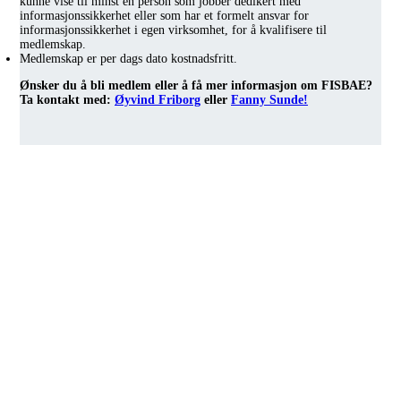
kunne vise til minst én person som jobber dedikert med
informasjonssikkerhet eller som har et formelt ansvar for
informasjonssikkerhet i egen virksomhet, for å kvalifisere til
medlemskap.
Medlemskap er per dags dato kostnadsfritt.
Ønsker du å bli medlem eller å få mer informasjon om FISBAE?
Ta kontakt med:
Øyvind Friborg
eller
Fanny Sunde!