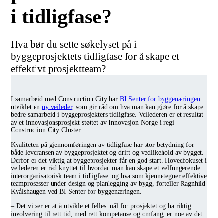
i tidligfase?
Hva bør du sette søkelyset på i
byggeprosjektets tidligfase for å skape et
effektivt prosjektteam?
I samarbeid med Construction City har
BI Senter for byggenæringen
utviklet en
ny veileder
, som gir råd om hva man kan gjøre for å skape
bedre samarbeid i byggeprosjekters tidligfase. Veilederen er et resultat
av et innovasjonsprosjekt støttet av Innovasjon Norge i regi
Construction City Cluster.
Kvaliteten på gjennomføringen av tidligfase har stor betydning for
både leveransen av byggeprosjektet og drift og vedlikehold av bygget.
Derfor er det viktig at byggeprosjekter får en god start. Hovedfokuset i
veilederen er råd knyttet til hvordan man kan skape et velfungerende
interorganisatorisk team i tidligfase, og hva som kjennetegner effektive
teamprosesser under design og planlegging av bygg, forteller Ragnhild
Kvålshaugen ved BI Senter for byggenæringen.
– Det vi ser er at å utvikle et felles mål for prosjektet og ha riktig
involvering til rett tid, med rett kompetanse og omfang, er noe av det