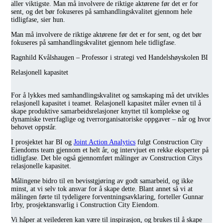
aller viktigste. Man må involvere de riktige aktørene før det er for
sent, og det bør fokuseres på samhandlingskvalitet gjennom hele
tidligfase, sier hun.
Man må involvere de riktige aktørene før det er for sent, og det bør
fokuseres på samhandlingskvalitet gjennom hele tidligfase.
Ragnhild Kvålshaugen – Professor i strategi ved Handelshøyskolen BI
Relasjonell kapasitet
For å lykkes med samhandlingskvalitet og samskaping må det utvikles
relasjonell kapasitet i teamet. Relasjonell kapasitet måler evnen til å
skape produktive samarbeidsrelasjoner knyttet til komplekse og
dynamiske tverrfaglige og tverrorganisatoriske oppgaver – når og hvor
behovet oppstår.
I prosjektet har BI og
Joint Action Analytics
fulgt Construction City
Eiendoms team gjennom et helt år, og intervjuet en rekke eksperter på
tidligfase. Det ble også gjennomført målinger av Construction Citys
relasjonelle kapasitet.
Målingene bidro til en bevisstgjøring av godt samarbeid, og ikke
minst, at vi selv tok ansvar for å skape dette. Blant annet så vi at
målingen førte til tydeligere forventningsavklaring, forteller Gunnar
Irby, prosjektansvarlig i Construction City Eiendom.
Vi håper at veilederen kan være til inspirasjon, og brukes til å skape