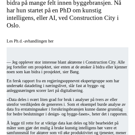
bidra på mange felt innen byggebransjen. Nå
har hun startet på en PhD om kunstig
intelligens, eller AI, ved Construction City i
Oslo.
Les Ph.d.-avhandlingen her
— Jeg opplever stor interesse blant aktørene i Construction City. Alle
jeg forteller om prosjektet, sier enten at de ønsker å bidra eller kjenner
noen som kan bidra i prosjektet, sier Bang.
En fersk rapport fra en regjeringsoppnevnt ekspertgruppe som har
undersøkt datadeling i næringslivet, slår fast at bygge- og
anleggsnæringen scorer lavt på digitalisering.
«Data deles i svært liten grad for bruk i analyser på tvers av eller
utenfor verdikjeden de genereres i. Som et eksempel burde analyse av
data fra erstatningssaker i forsikringsbransjen kunne danne grunnlag
for bedre beslutninger i design- og bygge-fasen», heter det i rapporten.
Å legge til rette for at viktige data kan deles og blir bearbeidet på
måter som gjør det mulig å bruke kunstig intelligens bør være et
samfunnsmål for aktører som vil øke produktivitet og tjenester, mener