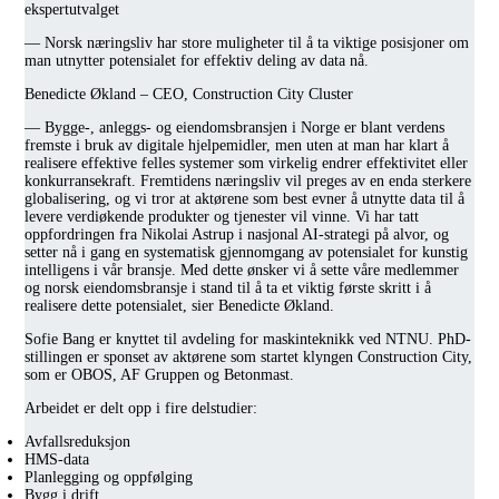
ekspertutvalget
— Norsk næringsliv har store muligheter til å ta viktige posisjoner om
man utnytter potensialet for effektiv deling av data nå.
Benedicte Økland – CEO, Construction City Cluster
— Bygge-, anleggs- og eiendomsbransjen i Norge er blant verdens
fremste i bruk av digitale hjelpemidler, men uten at man har klart å
realisere effektive felles systemer som virkelig endrer effektivitet eller
konkurransekraft. Fremtidens næringsliv vil preges av en enda sterkere
globalisering, og vi tror at aktørene som best evner å utnytte data til å
levere verdiøkende produkter og tjenester vil vinne. Vi har tatt
oppfordringen fra Nikolai Astrup i nasjonal AI-strategi på alvor, og
setter nå i gang en systematisk gjennomgang av potensialet for kunstig
intelligens i vår bransje. Med dette ønsker vi å sette våre medlemmer
og norsk eiendomsbransje i stand til å ta et viktig første skritt i å
realisere dette potensialet, sier Benedicte Økland.
Sofie Bang er knyttet til avdeling for maskinteknikk ved NTNU. PhD-
stillingen er sponset av aktørene som startet klyngen Construction City,
som er OBOS, AF Gruppen og Betonmast.
Arbeidet er delt opp i fire delstudier:
Avfallsreduksjon
HMS-data
Planlegging og oppfølging
Bygg i drift