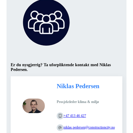
Er du nysgjerrig? Ta uforpliktende kontakt med Niklas
Pedersen.
Niklas Pedersen
Prosjektleder klima & miljø
+47 413 46 427
niklas.pedersen@constructioncity.no