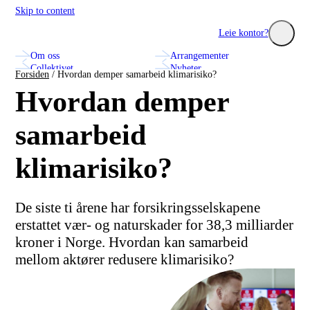
Skip to content
Construction City Cluster
Leie kontor?
Om oss
Arrangementer
Utforsk seminarer, nettverk og innovasjonsprosjekter med
Se hvilke fa
Collektivet
Nyheter
bransjens fremste aktører.
treningssenter
Forsiden
/
Hvordan demper samarbeid klimarisiko?
Annonsering og markedsplass
Kontakt oss
Hvordan demper
samarbeid
klimarisiko?
De siste ti årene har forsikringsselskapene
erstattet vær- og naturskader for 38,3 milliarder
kroner i Norge. Hvordan kan samarbeid
mellom aktører redusere klimarisiko?