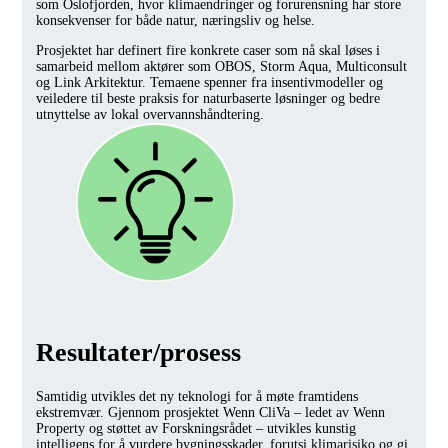
som Oslofjorden, hvor klimaendringer og forurensning har store
konsekvenser for både natur, næringsliv og helse.
Prosjektet har definert fire konkrete caser som nå skal løses i
samarbeid mellom aktører som OBOS, Storm Aqua, Multiconsult
og Link Arkitektur. Temaene spenner fra insentivmodeller og
veiledere til beste praksis for naturbaserte løsninger og bedre
utnyttelse av lokal overvannshåndtering.
Resultater/prosess
Samtidig utvikles det ny teknologi for å møte framtidens
ekstremvær. Gjennom prosjektet Wenn CliVa – ledet av Wenn
Property og støttet av Forskningsrådet – utvikles kunstig
intelligens for å vurdere bygningsskader, forutsi klimarisiko og gi