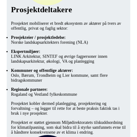
Prosjektdeltakere
Prosjektet mobiliserer et bredt økosystem av aktører på tvers av
offentlig, privat og faglig sektor:
Prosjekteier / prosjektledelse:
Norske landskapsarkitekters forening (NLA)
Ekspertmiljøer:
LINK Arkitektur, SINTEF og øvrige fagpersoner innen
landskapsarkitektur, økologi, VA og planlegging
Kommuner og offentlige aktører:
Oslo, Bærum, Trondheim og Lier kommune, samt flere
bidragskommuner
Regionale partnere:
Rogaland og Vestland fylkeskommune
Prosjektet kobler dermed planlegging, prosjektering og
forvaltning – og legger til rette for at beste praksis faktisk tas i
bruk i nye prosjekter.
Prosjektet er støttet gjennom Miljødirektoratets tilskuddsordning
for klimatilpasning, som skal bidra til å styrke samfunnets evne til
å håndtere konsekvensene av et klima i endring.