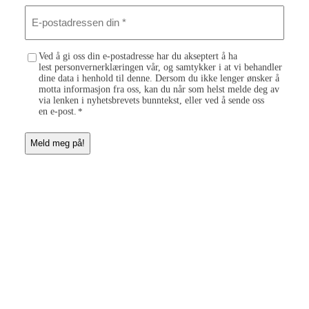
E
-
p
o
C
Ved å gi oss din e-postadresse har du akseptert å ha
s
lest personvernerklæringen vår, og samtykker i at vi behandler
o
t
dine data i henhold til denne. Dersom du ikke lenger ønsker å
n
a
motta informasjon fra oss, kan du når som helst melde deg av
s
d
via lenken i nyhetsbrevets bunntekst, eller ved å sende oss
e
r
en e-post.
*
n
e
t
s
*
s
e
n
d
i
n
*