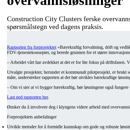
overvannsløsninger
Construction City Clusters ferske overvanns
spørsmålstegn ved dagens praksis.
Rapporten fra forprosjektet
«Bærekraftig forvaltning, drift og vedli
FDV-tjenestekonsepter, og berede grunnen for et større innovasj
– Arbeidet vårt har avdekket at det er for lite fokus på driftsfasen. 
Utvalgte prosjekter, herunder et kommunalt pilotprosjekt, er brukt so
måte, understreker rapporten at det bør utvikles bærekraftige løsni
– Om vi sier at vi bygger bærekraftig, bør løsningene også fungere om t
Last ned rapporten her
.
Ønsker du å involvere deg i klyngens videre arbeid med overvann
Forprosjektets anbefalinger
Utvikle metoder for å formidle kunnskap om gode og robuste løsni