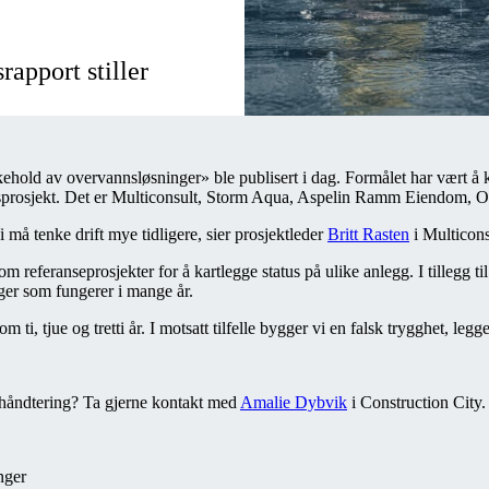
rapport stiller
kehold av overvannsløsninger» ble publisert i dag. Formålet har vært å ka
onsprosjekt. Det er Multiconsult, Storm Aqua, Aspelin Ramm Eiendom
Vi må tenke drift mye tidligere, sier prosjektleder
Britt Rasten
i Multicons
m referanseprosjekter for å kartlegge status på ulike anlegg. I tillegg ti
nger som fungerer i mange år.
i, tjue og tretti år. I motsatt tilfelle bygger vi en falsk trygghet, legge
shåndtering? Ta gjerne kontakt med
Amalie Dybvik
i Construction City.
nger