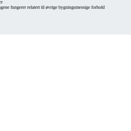
er
gene fungerer relatert til øvrige bygningsmessige forhold
Følg oss
LinkedIn