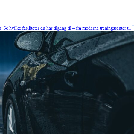
Fasiliteter
s
Se hvilke fasiliteter du har tilgang til – fra moderne treningssenter til
kreative studioer og fleksible møterom.