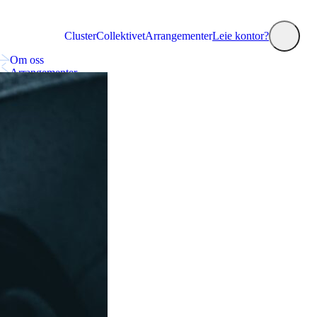
Cluster
Collektivet
Arrangementer
Leie kontor?
Om oss
Arrangementer
Collektivet
Nyheter
Annonsering og markedsplass
Kontakt oss