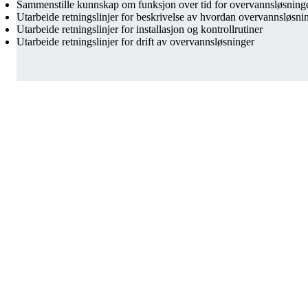
Sammenstille kunnskap om funksjon over tid for overvannsløsning
Utarbeide retningslinjer for beskrivelse av hvordan overvannsløsnin
Utarbeide retningslinjer for installasjon og kontrollrutiner
Utarbeide retningslinjer for drift av overvannsløsninger
Navigasjon
Kontakt
Åpningstider
Kontakt oss