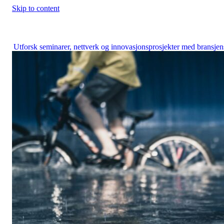
Skip to content
Construction City Cluster
Utforsk seminarer, nettverk og innovasjonsprosjekter med bransjen
fremste aktører.