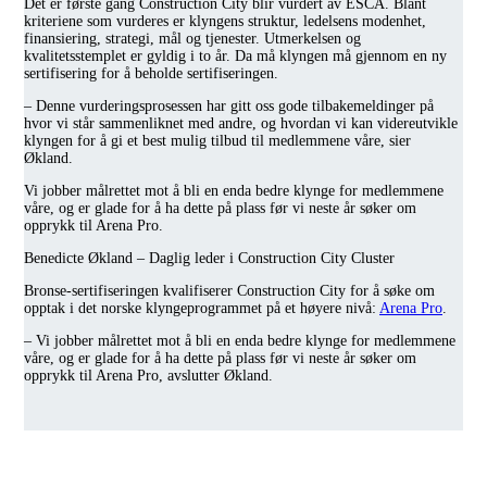
Det er første gang Construction City blir vurdert av ESCA. Blant
kriteriene som vurderes er klyngens struktur, ledelsens modenhet,
finansiering, strategi, mål og tjenester. Utmerkelsen og
kvalitetsstemplet er gyldig i to år. Da må klyngen må gjennom en ny
sertifisering for å beholde sertifiseringen.
– Denne vurderingsprosessen har gitt oss gode tilbakemeldinger på
hvor vi står sammenliknet med andre, og hvordan vi kan videreutvikle
klyngen for å gi et best mulig tilbud til medlemmene våre, sier
Økland.
Vi jobber målrettet mot å bli en enda bedre klynge for medlemmene
våre, og er glade for å ha dette på plass før vi neste år søker om
opprykk til Arena Pro.
Benedicte Økland – Daglig leder i Construction City Cluster
Bronse-sertifiseringen kvalifiserer Construction City for å søke om
opptak i det norske klyngeprogrammet på et høyere nivå:
Arena Pro
.
– Vi jobber målrettet mot å bli en enda bedre klynge for medlemmene
våre, og er glade for å ha dette på plass før vi neste år søker om
opprykk til Arena Pro, avslutter Økland.