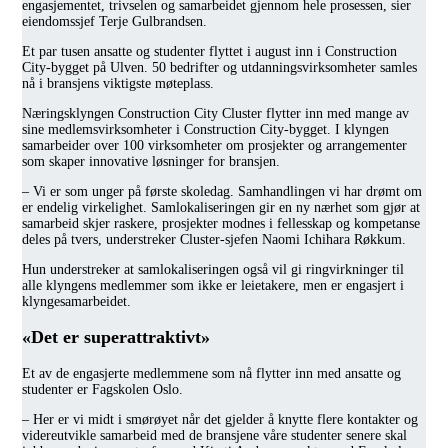
engasjementet, trivselen og samarbeidet gjennom hele prosessen, sier
eiendomssjef Terje Gulbrandsen.
Et par tusen ansatte og studenter flyttet i august inn i Construction
City-bygget på Ulven. 50 bedrifter og utdanningsvirksomheter samles
nå i bransjens viktigste møteplass.
Næringsklyngen Construction City Cluster flytter inn med mange av
sine medlemsvirksomheter i Construction City-bygget. I klyngen
samarbeider over 100 virksomheter om prosjekter og arrangementer
som skaper innovative løsninger for bransjen.
– Vi er som unger på første skoledag. Samhandlingen vi har drømt om
er endelig virkelighet. Samlokaliseringen gir en ny nærhet som gjør at
samarbeid skjer raskere, prosjekter modnes i fellesskap og kompetanse
deles på tvers, understreker Cluster-sjefen Naomi Ichihara Røkkum.
Hun understreker at samlokaliseringen også vil gi ringvirkninger til
alle klyngens medlemmer som ikke er leietakere, men er engasjert i
klyngesamarbeidet.
«Det er superattraktivt»
Et av de engasjerte medlemmene som nå flytter inn med ansatte og
studenter er Fagskolen Oslo.
– Her er vi midt i smørøyet når det gjelder å knytte flere kontakter og
videreutvikle samarbeid med de bransjene våre studenter senere skal