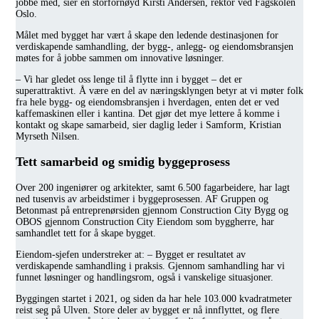
jobbe med, sier en storfornøyd Kirsti Andersen, rektor ved Fagskolen
Oslo.
Målet med bygget har vært å skape den ledende destinasjonen for
verdiskapende samhandling, der bygg-, anlegg- og eiendomsbransjen
møtes for å jobbe sammen om innovative løsninger.
– Vi har gledet oss lenge til å flytte inn i bygget – det er
superattraktivt. Å være en del av næringsklyngen betyr at vi møter folk
fra hele bygg- og eiendomsbransjen i hverdagen, enten det er ved
kaffemaskinen eller i kantina. Det gjør det mye lettere å komme i
kontakt og skape samarbeid, sier daglig leder i Samform, Kristian
Myrseth Nilsen.
Tett samarbeid og smidig byggeprosess
Over 200 ingeniører og arkitekter, samt 6.500 fagarbeidere, har lagt
ned tusenvis av arbeidstimer i byggeprosessen. AF Gruppen og
Betonmast på entreprenørsiden gjennom Construction City Bygg og
OBOS gjennom Construction City Eiendom som byggherre, har
samhandlet tett for å skape bygget.
Eiendom-sjefen understreker at: – Bygget er resultatet av
verdiskapende samhandling i praksis. Gjennom samhandling har vi
funnet løsninger og handlingsrom, også i vanskelige situasjoner.
Byggingen startet i 2021, og siden da har hele 103.000 kvadratmeter
reist seg på Ulven. Store deler av bygget er nå innflyttet, og flere