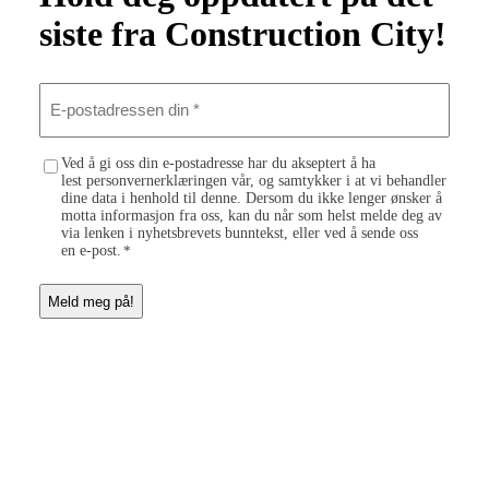
siste fra Construction City!
E
-
p
o
C
Ved å gi oss din e-postadresse har du akseptert å ha
s
lest personvernerklæringen vår, og samtykker i at vi behandler
o
t
dine data i henhold til denne. Dersom du ikke lenger ønsker å
n
a
motta informasjon fra oss, kan du når som helst melde deg av
s
d
via lenken i nyhetsbrevets bunntekst, eller ved å sende oss
e
r
en e-post.
*
n
e
t
s
*
s
e
n
d
i
n
*