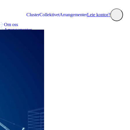
Cluster
Collektivet
Arrangementer
Leie kontor?
Om oss
Arrangementer
Collektivet
Nyheter
Annonsering og markedsplass
Kontakt oss