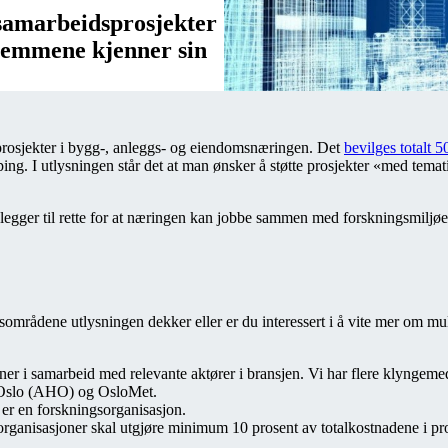
 samarbeidsprosjekter
lemmene kjenner sin
prosjekter i bygg-, anleggs- og eiendomsnæringen. Det
bevilges totalt 5
g. I utlysningen står det at man ønsker å støtte prosjekter «med tematik
ger til rette for at næringen kan jobbe sammen med forskningsmiljøen
sområdene utlysningen dekker eller er du interessert i å vite mer om m
sjoner i samarbeid med relevante aktører i bransjen. Vi har flere klyn
 Oslo (AHO) og OsloMet.
er en forskningsorganisasjon.
rganisasjoner skal utgjøre minimum 10 prosent av totalkostnadene i pro