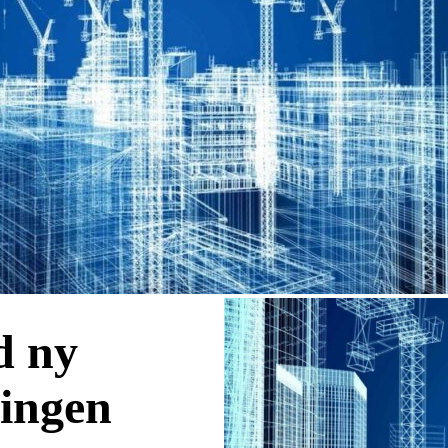
d ny
ringen