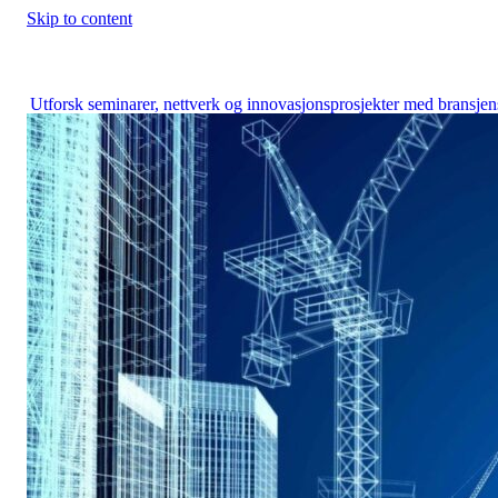
Skip to content
Construction City Cluster
Utforsk seminarer, nettverk og innovasjonsprosjekter med bransjen
fremste aktører.