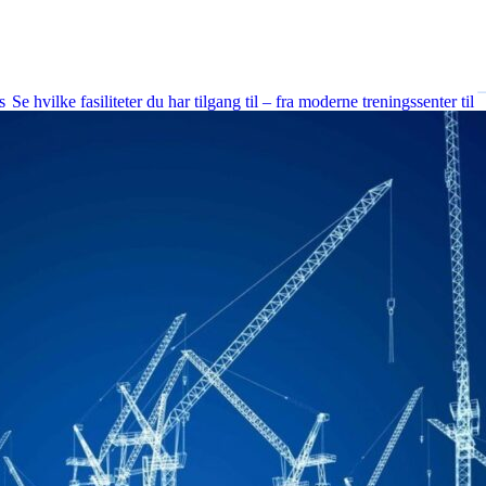
Fasiliteter
s
Se hvilke fasiliteter du har tilgang til – fra moderne treningssenter til
kreative studioer og fleksible møterom.