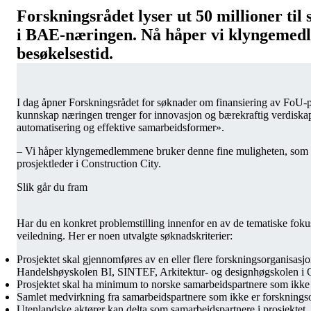
Forskningsrådet lyser ut 50 millioner til
i BAE-næringen. Nå håper vi klyngemed
besøkelsestid.
I dag åpner Forskningsrådet for søknader om finansiering av FoU-
kunnskap næringen trenger for innovasjon og bærekraftig verdiskapin
automatisering og effektive samarbeidsformer».
– Vi håper klyngemedlemmene bruker denne fine muligheten, som leg
prosjektleder i Construction City.
Slik går du fram
Har du en konkret problemstilling innenfor en av de tematiske foku
veiledning. Her er noen utvalgte søknadskriterier:
Prosjektet skal gjennomføres av en eller flere forskningsorganisa
Handelshøyskolen BI, SINTEF, Arkitektur- og designhøgskolen i
Prosjektet skal ha minimum to norske samarbeidspartnere som ikke 
Samlet medvirkning fra samarbeidspartnere som ikke er forskningso
Utenlandske aktører kan delta som samarbeidspartnere i prosjektet.