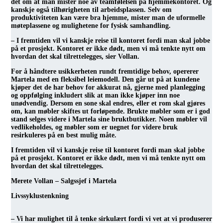
det om at man mister noe av teamfølelsen på hjemmekontoret. Og
kanskje også tilhørigheten til arbeidsplassen. Selv om
produktiviteten kan være bra hjemme, mister man de uformelle
møteplassene og mulighetene for fysisk samhandling.
– I fremtiden vil vi kanskje reise til kontoret fordi man skal jobbe
på et prosjekt. Kontoret er ikke dødt, men vi må tenkte nytt om
hvordan det skal tilrettelegges, sier Vollan.
For å håndtere usikkerheten rundt fremtidige behov, opererer
Martela med en fleksibel leiemodell. Den går ut på at kundene
kjøper det de har behov for akkurat nå, gjerne med planlegging
og oppfølging inkludert slik at man ikke kjøper inn noe
unødvendig. Dersom en sone skal endres, eller et rom skal gjøres
om, kan møbler skiftes ut forløpende. Brukte møbler som er i god
stand selges videre i Martela sine bruktbutikker. Noen møbler vil
vedlikeholdes, og møbler som er uegnet for videre bruk
resirkuleres på en best mulig måte.
I fremtiden vil vi kanskje reise til kontoret fordi man skal jobbe
på et prosjekt. Kontoret er ikke dødt, men vi må tenkte nytt om
hvordan det skal tilrettelegges.
Merete Vollan – Salgssjef i Martela
Livssyklustenkning
– Vi har mulighet til å tenke sirkulært fordi vi vet at vi produserer