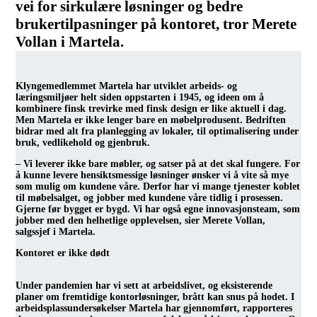
vei for sirkulære løsninger og bedre
brukertilpasninger på kontoret, tror Merete
Vollan i Martela.
Klyngemedlemmet Martela har utviklet arbeids- og
læringsmiljøer helt siden oppstarten i 1945, og ideen om å
kombinere finsk trevirke med finsk design er like aktuell i dag.
Men Martela er ikke lenger bare en møbelprodusent. Bedriften
bidrar med alt fra planlegging av lokaler, til optimalisering under
bruk, vedlikehold og gjenbruk.
– Vi leverer ikke bare møbler, og satser på at det skal fungere. For
å kunne levere hensiktsmessige løsninger ønsker vi å vite så mye
som mulig om kundene våre. Derfor har vi mange tjenester koblet
til møbelsalget, og jobber med kundene våre tidlig i prosessen.
Gjerne før bygget er bygd. Vi har også egne innovasjonsteam, som
jobber med den helhetlige opplevelsen, sier Merete Vollan,
salgssjef i Martela.
Kontoret er ikke dødt
Under pandemien har vi sett at arbeidslivet, og eksisterende
planer om fremtidige kontorløsninger, brått kan snus på hodet. I
arbeidsplassundersøkelser Martela har gjennomført, rapporteres