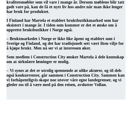
kvalitetsmøbler som vil vare i mange år. Dersom møblene blir tatt
godt vare på, kan de få et nytt liv hos andre når man ikke lenger
har bruk for produktet.
I Finland har Martela et etablert bruktbutikkmarked som har
eksistert i mange år. I tiden som kommer er det et ønske om å
opprette bruktbutikker i Norge også.
– Bruktmarkedet i Norge er ikke like åpent og etablert som i
Sverige og Finland, og det har tradisjonelt sett vært liten vilje for
å kjøpe brukt. Men nå ser vi at interessen øker.
Som medlem i Construction City ønsker Martela å dele kunnskap
om at sirkulære løsninger er mulig.
– Vi synes at det er utrolig spennende at ulike aktører, og til dels
også konkurrenter, går sammen i Construction City. Sammen kan
vi forhåpentligvis skape noe utover våre egne landegrenser, og vi
gleder oss til å være med på den reisen, avslutter Vollan.