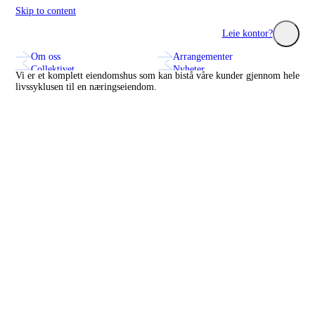
Skip to content
Construction City Cluster
Leie kontor?
Om oss
Arrangementer
Utforsk seminarer, nettverk og innovasjonsprosjekter med
Se hvilke fa
Collektivet
Nyheter
bransjens fremste aktører.
treningssenter
Vi er et komplett eiendomshus som kan bistå våre kunder gjennom hele
Annonsering og markedsplass
Kontakt oss
livssyklusen til en næringseiendom.