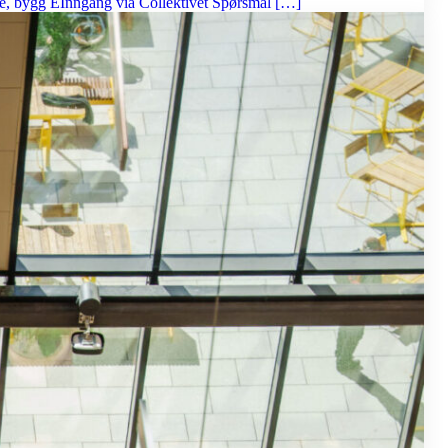
tasje, bygg EInngang via Collektivet Spørsmål […]