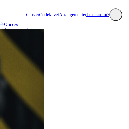
Cluster
Collektivet
Arrangementer
Leie kontor?
Om oss
Arrangementer
Collektivet
Nyheter
Annonsering og markedsplass
Kontakt oss