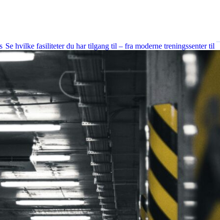
Fasiliteter
s
Se hvilke fasiliteter du har tilgang til – fra moderne treningssenter til
kreative studioer og fleksible møterom.