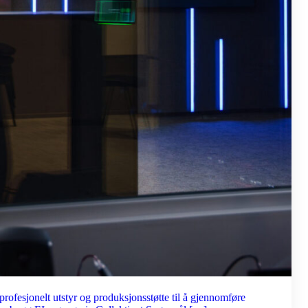
 profesjonelt utstyr og produksjonsstøtte til å gjennomføre