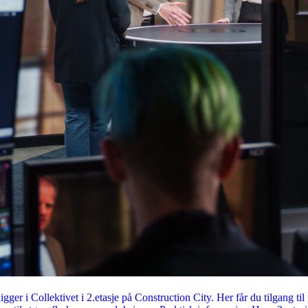
ger i Collektivet i 2.etasje på Construction City. Her får du tilgang til